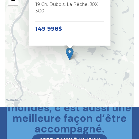
−
19 Ch. Dubois, La Pêche, J0X
3G0
149 998$
Le meilleur des deux
mondes, c’est aussi une
meilleure façon d’être
accompagné.