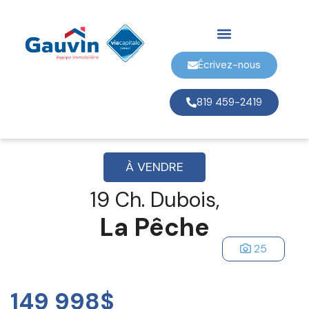
Écrivez-nous
819 459-2419
À VENDRE
19 Ch. Dubois,
La Pêche
25
149 998$