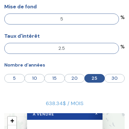
Mise de fond
%
Taux d'intérêt
%
Nombre d'années
5
10
15
20
25
30
638.34$ / MOIS
×
À VENDRE
+