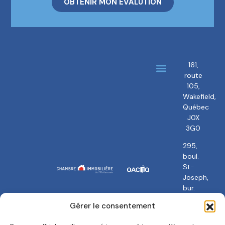
OBTENIR MON ÉVALUTION
161,
route
À propos
Nos courtiers
105,
Wakefield,
Québec
J0X
3G0
295,
boul.
St-
Joseph,
bur.
101
Gérer le consentement
Gatineau,
QC