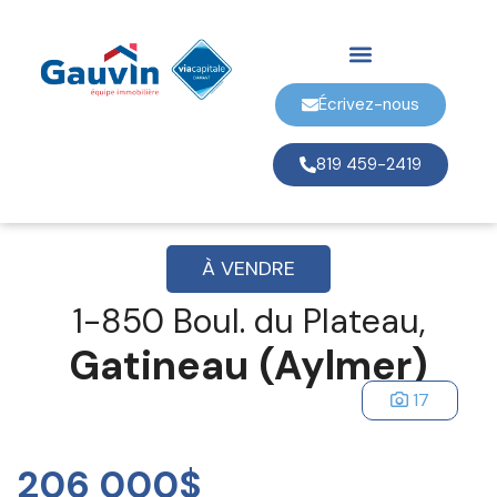
Écrivez-nous
819 459-2419
À VENDRE
1-850 Boul. du Plateau,
Gatineau (Aylmer)
17
206 000$