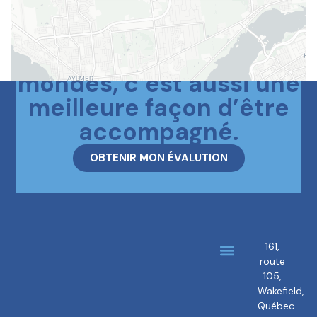
Le meilleur des deux
mondes, c’est aussi une
meilleure façon d’être
accompagné.
OBTENIR MON ÉVALUTION
161,
route
À propos
Nos courtiers
105,
Wakefield,
Québec