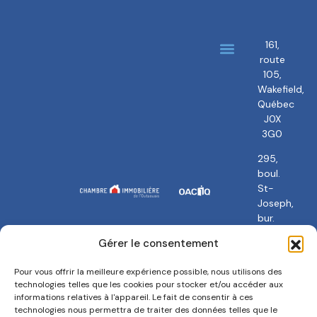
161,
route
À propos
Nos courtiers
105,
Wakefield,
Québec
J0X
3G0
295,
boul.
St-
Joseph,
bur.
101
Gérer le consentement
Gatineau,
QC
Pour vous offrir la meilleure expérience possible, nous utilisons des
J8Y
technologies telles que les cookies pour stocker et/ou accéder aux
3Y5
informations relatives à l'appareil. Le fait de consentir à ces
technologies nous permettra de traiter des données telles que le