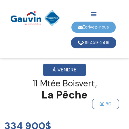
Écrivez-nous
819 459-2419
À VENDRE
11 Mtée Boisvert,
La Pêche
50
334 900$