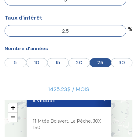
Taux d'intérêt
%
Nombre d'années
5
10
15
20
25
30
1425.23$ / MOIS
×
À VENDRE
+
−
11 Mtée Boisvert, La Pêche, J0X
1S0