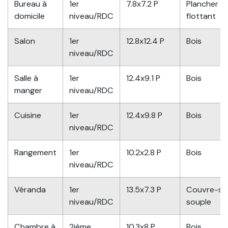
Bureau à
1er
7.8x7.2 P
Plancher
domicile
niveau/RDC
flottant
Salon
1er
12.8x12.4 P
Bois
niveau/RDC
Salle à
1er
12.4x9.1 P
Bois
manger
niveau/RDC
Cuisine
1er
12.4x9.8 P
Bois
niveau/RDC
Rangement
1er
10.2x2.8 P
Bois
niveau/RDC
Véranda
1er
13.5x7.3 P
Couvre-so
niveau/RDC
souple
Chambre à
2ième
10.3x8 P
Bois