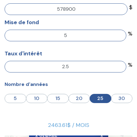
$
Mise de fond
%
Taux d'intérêt
%
Nombre d'années
5
10
15
20
25
30
2463.61$ / MOIS
×
À VENDRE