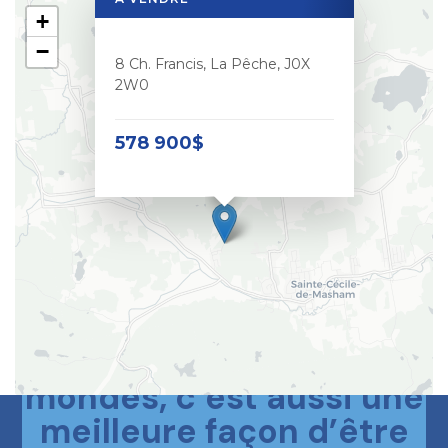
+
−
8 Ch. Francis, La Pêche, J0X
2W0
578 900$
Le meilleur des deux
mondes, c’est aussi une
meilleure façon d’être