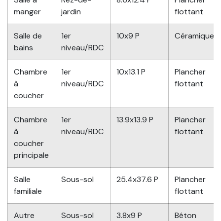
manger
jardin
flottant
Salle de
1er
10x9 P
Céramique
bains
niveau/RDC
Chambre
1er
10x13.1 P
Plancher
à
niveau/RDC
flottant
coucher
Chambre
1er
13.9x13.9 P
Plancher
à
niveau/RDC
flottant
coucher
principale
Salle
Sous-sol
25.4x37.6 P
Plancher
familiale
flottant
Autre
Sous-sol
3.8x9 P
Béton