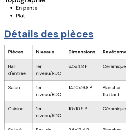
En pente
Plat
Détails des pièces
Pièces
Niveaux
Dimensions
Revêtemen
Hall
1er
6.5x4.8 P
Céramique
d'entrée
niveau/RDC
Salon
1er
14.10x16.8 P
Plancher
niveau/RDC
flottant
Cuisine
1er
10x10.5 P
Céramique
niveau/RDC
Salle à
Rez-de-
8.6x12.4 P
Plancher