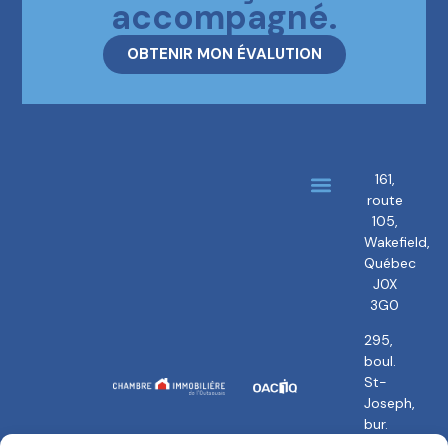
accompagné.
OBTENIR MON ÉVALUTION
161,
route
À propos
Nos courtiers
105,
Wakefield,
Québec
J0X
3G0
295,
boul.
St-
Joseph,
bur.
101