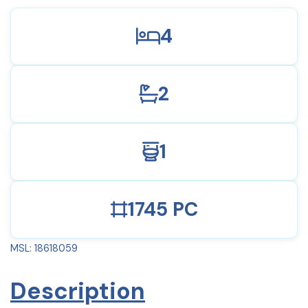
4
2
1
1745 PC
MSL: 18618059
Description