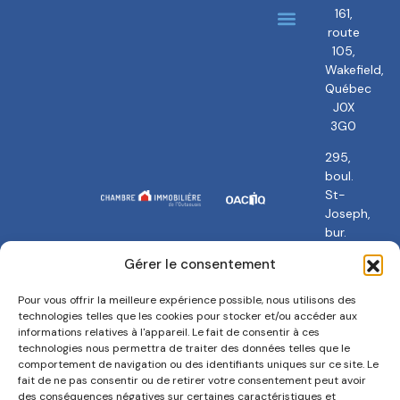
161,
route
À propos
Nos courtiers
105,
Wakefield,
Québec
J0X
3G0
295,
boul.
St-
Joseph,
bur.
101
Gérer le consentement
Gatineau,
QC
Pour vous offrir la meilleure expérience possible, nous utilisons des
J8Y
technologies telles que les cookies pour stocker et/ou accéder aux
3Y5
informations relatives à l'appareil. Le fait de consentir à ces
technologies nous permettra de traiter des données telles que le
comportement de navigation ou des identifiants uniques sur ce site. Le
fait de ne pas consentir ou de retirer votre consentement peut avoir
des conséquences négatives sur certaines caractéristiques et