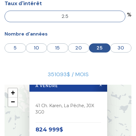
Taux d'intérêt
%
Nombre d'années
5
10
15
20
25
30
3510.93$ / MOIS
×
À VENDRE
+
−
41 Ch. Karen, La Pêche, J0X
3G0
824 999$