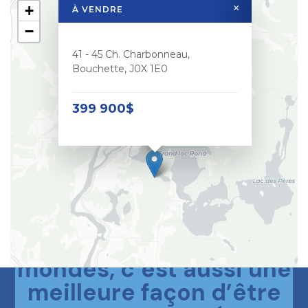
+
×
À VENDRE
−
41 - 45 Ch. Charbonneau,
Bouchette, J0X 1E0
399 900$
Le meilleur des deux
mondes, c’est aussi une
meilleure façon d’être