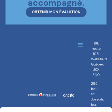
accompagné.
OBTENIR MON ÉVALUTION
161,
route
À propos
Nos courtiers
105,
Wakefield,
Québec
J0X
3G0
295,
boul.
St-
Joseph,
bur.
101