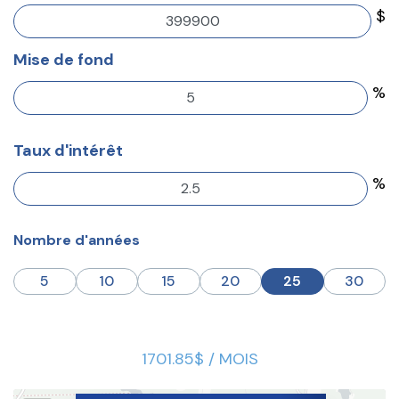
$
Mise de fond
%
Taux d'intérêt
%
Nombre d'années
5
10
15
20
25
30
1701.85$ / MOIS