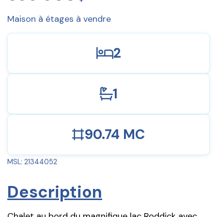
Maison à étages à vendre
2
1
90.74 MC
MSL: 21344052
Description
Chalet au bord du magnifique lac Roddick avec