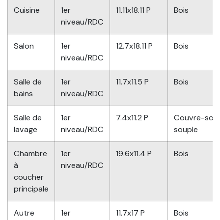
Cuisine
1er
11.11x18.11 P
Bois
niveau/RDC
Salon
1er
12.7x18.11 P
Bois
niveau/RDC
Salle de
1er
11.7x11.5 P
Bois
bains
niveau/RDC
Salle de
1er
7.4x11.2 P
Couvre-sol
lavage
niveau/RDC
souple
Chambre
1er
19.6x11.4 P
Bois
à
niveau/RDC
coucher
principale
Autre
1er
11.7x17 P
Bois