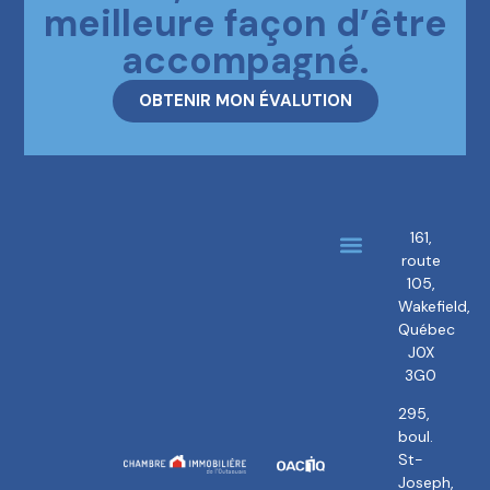
meilleure façon d’être
accompagné.
OBTENIR MON ÉVALUTION
161,
route
À propos
Nos courtiers
105,
Wakefield,
Québec
J0X
3G0
295,
boul.
St-
Joseph,