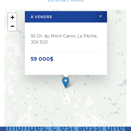
+
×
À VENDRE
−
36 Ch. du Mont-Caron, La Pêche,
J0X 3G0
59 000$
Le meilleur des deux
mondes, c’est aussi une