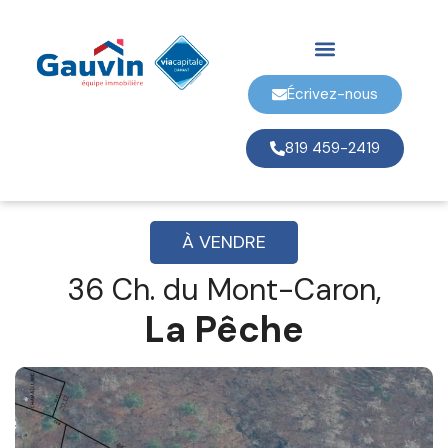
Écrivez-nous
819 459-2419
À VENDRE
36 Ch. du Mont-Caron,
La Pêche