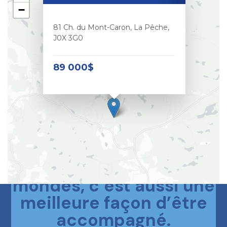
−
81 Ch. du Mont-Caron, La Pêche,
J0X 3G0
89 000$
Le meilleur des deux
mondes, c’est aussi une
meilleure façon d’être
accompagné.