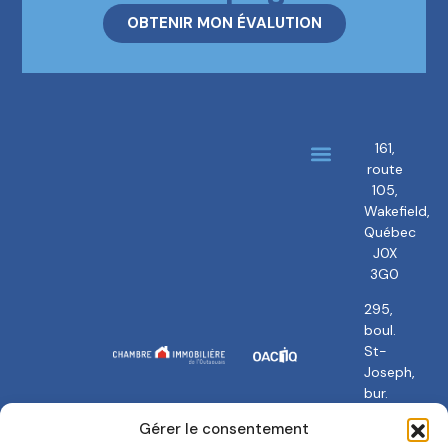
OBTENIR MON ÉVALUTION
161,
route
À propos
Nos courtiers
105,
Wakefield,
Québec
J0X
3G0
295,
boul.
St-
Joseph,
bur.
101
Gérer le consentement
Gatineau,