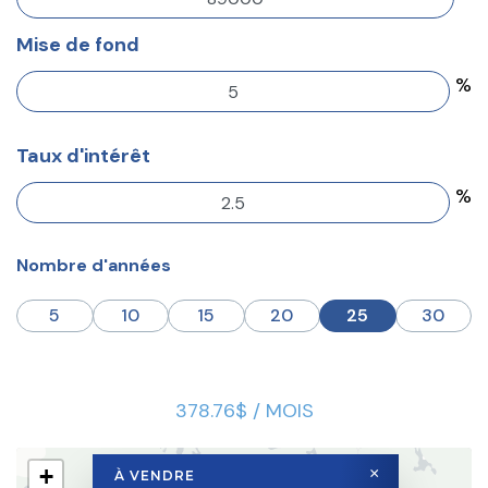
Mise de fond
%
Taux d'intérêt
%
Nombre d'années
5
10
15
20
25
30
378.76$ / MOIS
+
×
À VENDRE