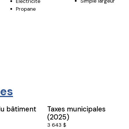
Simple largeur
Électricité
Propane
res
du bâtiment
Taxes municipales
(2025)
3 643 $