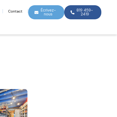
Écrivez-
819 459-
Contact
nous
2419