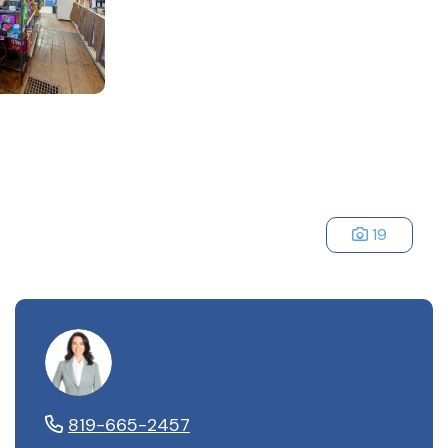
19
Stéphanie Gauvin
819-665-2457