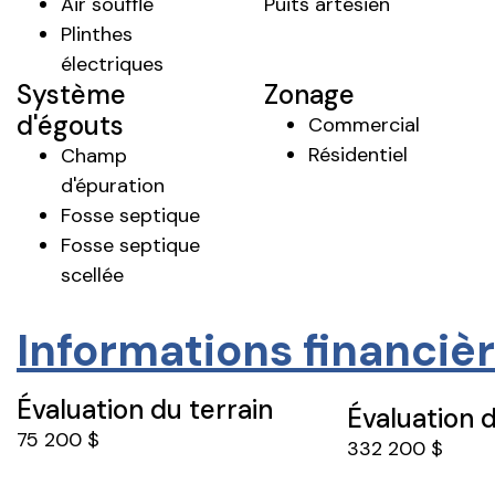
Air soufflé
Puits artésien
Plinthes
électriques
Système
Zonage
d'égouts
Commercial
Résidentiel
Champ
d'épuration
Fosse septique
Fosse septique
scellée
Informations financiè
Évaluation du terrain
Évaluation 
75 200 $
332 200 $