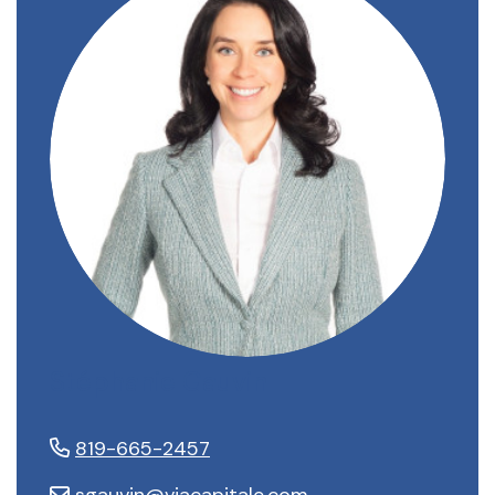
Stéphanie Gauvin
819-665-2457
sgauvin@viacapitale.com