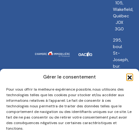
À propos
Nos courtiers
105,
Wakefield,
Québec
J0X
3G0
295,
boul.
St-
Joseph,
bur.
101
Gérer le consentement
Gatineau,
QC
Pour vous offrir la meilleure expérience possible, nous utilisons des
J8Y
technologies telles que les cookies pour stocker et/ou accéder aux
3Y5
informations relatives à l'appareil. Le fait de consentir à ces
technologies nous permettra de traiter des données telles que le
comportement de navigation ou des identifiants uniques sur ce site. Le
fait de ne pas consentir ou de retirer votre consentement peut avoir
des conséquences négatives sur certaines caractéristiques et
fonctions.