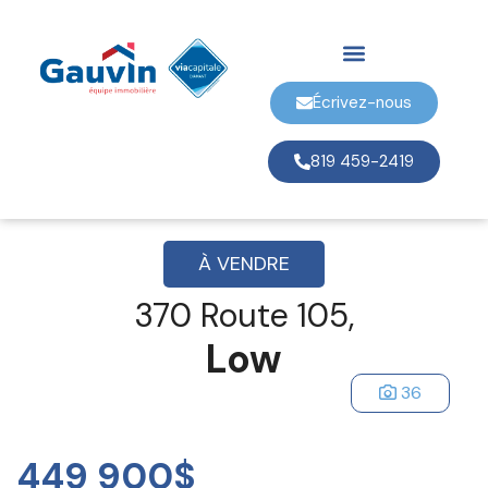
Écrivez-nous
819 459-2419
À VENDRE
370 Route 105,
Low
36
449 900$