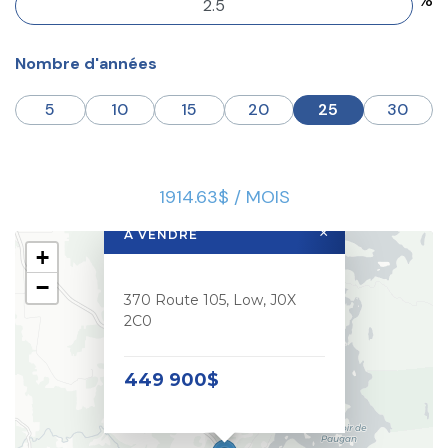
Nombre d'années
5
10
15
20
25
30
1914.63$ / MOIS
×
À VENDRE
+
−
370 Route 105, Low, J0X
2C0
449 900$