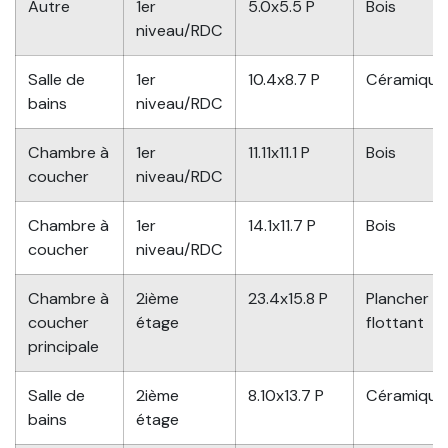
Autre
1er
5.0x5.5 P
Bois
niveau/RDC
Salle de
1er
10.4x8.7 P
Céramique
bains
niveau/RDC
Chambre à
1er
11.11x11.1 P
Bois
coucher
niveau/RDC
Chambre à
1er
14.1x11.7 P
Bois
coucher
niveau/RDC
Chambre à
2ième
23.4x15.8 P
Plancher
coucher
étage
flottant
principale
Salle de
2ième
8.10x13.7 P
Céramique
bains
étage