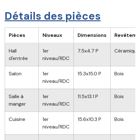
Détails des pièces
Pièces
Niveaux
Dimensions
Revêteme
Hall
1er
7.5x4.7 P
Céramique
d'entrée
niveau/RDC
Salon
1er
15.3x15.0 P
Bois
niveau/RDC
Salle à
1er
11.5x13.1 P
Bois
manger
niveau/RDC
Cuisine
1er
15.6x10.3 P
Bois
niveau/RDC