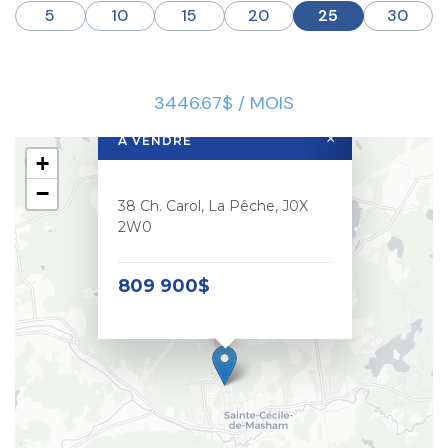
5
10
15
20
25
30
3446.67$ / MOIS
×
À VENDRE
+
−
38 Ch. Carol, La Pêche, J0X
2W0
809 900$