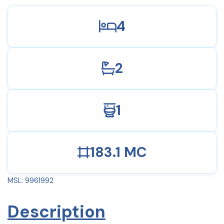
4
2
1
183.1 MC
MSL: 9961992
Description