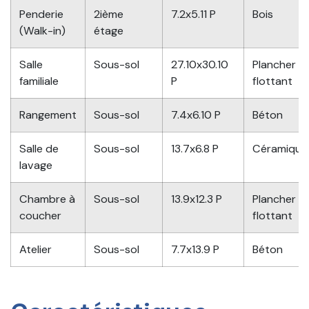
Penderie
2ième
7.2x5.11 P
Bois
(Walk-in)
étage
Salle
Sous-sol
27.10x30.10
Plancher
familiale
P
flottant
Rangement
Sous-sol
7.4x6.10 P
Béton
Salle de
Sous-sol
13.7x6.8 P
Céramique
lavage
Chambre à
Sous-sol
13.9x12.3 P
Plancher
coucher
flottant
Atelier
Sous-sol
7.7x13.9 P
Béton