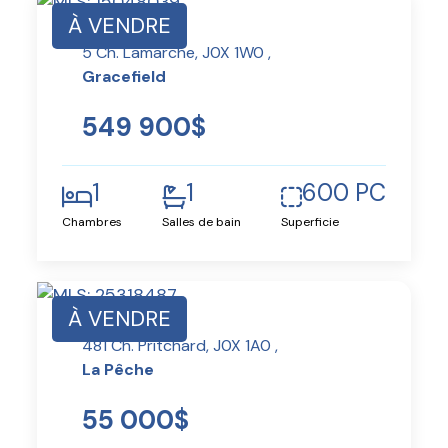
À VENDRE
5 Ch. Lamarche, J0X 1W0 ,
Gracefield
549 900$
1
1
600 PC
Chambres
Salles de bain
Superficie
À VENDRE
481 Ch. Pritchard, J0X 1A0 ,
La Pêche
55 000$