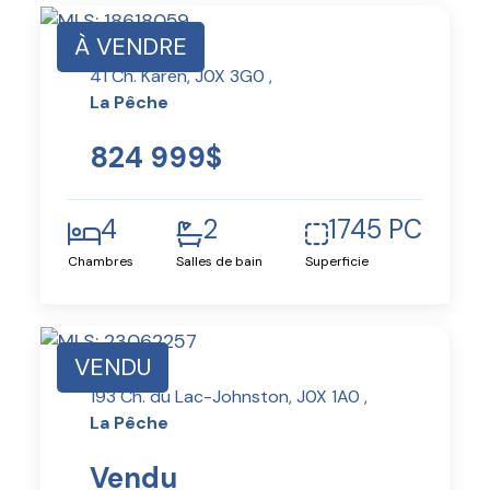
À VENDRE
41 Ch. Karen, J0X 3G0 ,
La Pêche
824 999$
4
2
1745 PC
Chambres
Salles de bain
Superficie
VENDU
193 Ch. du Lac-Johnston, J0X 1A0 ,
La Pêche
Vendu