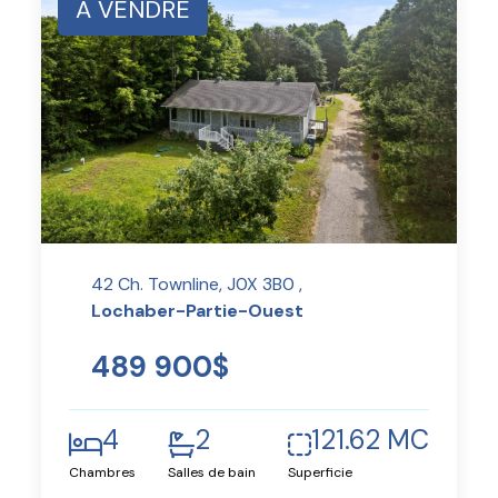
À VENDRE
42 Ch. Townline, J0X 3B0 ,
Lochaber-Partie-Ouest
489 900$
4
2
121.62 MC
Chambres
Salles de bain
Superficie