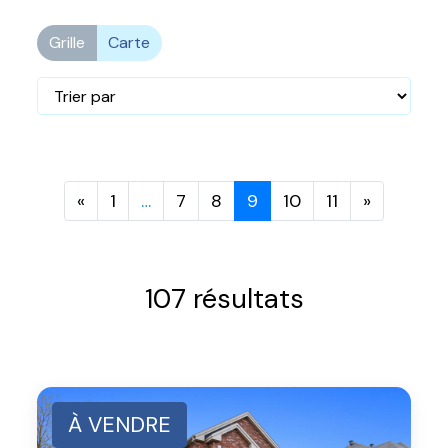
Grille
Carte
«
1
…
7
8
9
10
11
»
107 résultats
À VENDRE