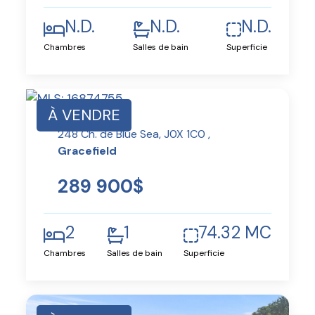
N.D.
N.D.
N.D.
Chambres
Salles de bain
Superficie
À VENDRE
248 Ch. de Blue Sea, J0X 1C0 ,
Gracefield
289 900$
2
1
74.32 MC
Chambres
Salles de bain
Superficie