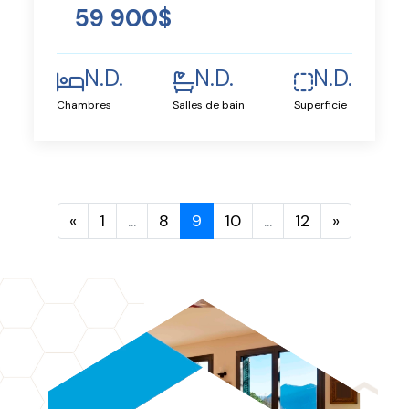
59 900$
N.D.
N.D.
N.D.
Chambres
Salles de bain
Superficie
«
1
...
8
9
10
...
12
»