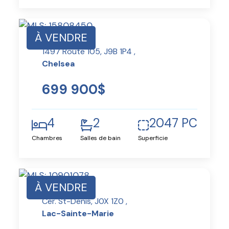
À VENDRE
1497 Route 105, J9B 1P4 ,
Chelsea
699 900$
4
2
2047 PC
Chambres
Salles de bain
Superficie
À VENDRE
Cer. St-Denis, J0X 1Z0 ,
Lac-Sainte-Marie