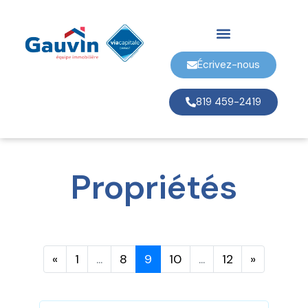
Écrivez-nous
819 459-2419
Propriétés
«
1
...
8
9
10
...
12
»