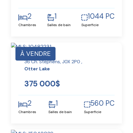
2
1
1044 PC
Chambres
Salles de bain
Superficie
À VENDRE
36 Ch. Stephens, J0X 2P0 ,
Otter Lake
375 000$
2
1
560 PC
Chambres
Salles de bain
Superficie