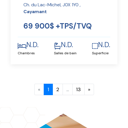
Ch. du Lac-Michel, J0X 1Y0 ,
Cayamant
69 900$ +TPS/TVQ
N.D.
N.D.
N.D.
Chambres
Salles de bain
Superficie
«
1
2
...
13
»