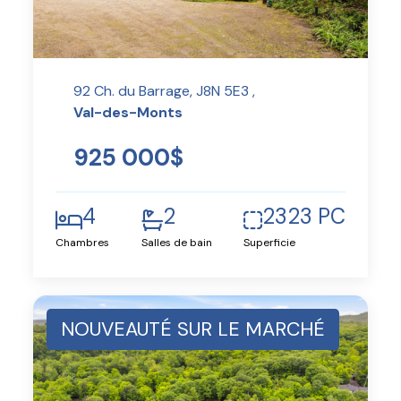
92 Ch. du Barrage, J8N 5E3 ,
Val-des-Monts
925 000$
4
2
2323 PC
Chambres
Salles de bain
Superficie
NOUVEAUTÉ SUR LE MARCHÉ