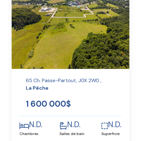
65 Ch. Passe-Partout, J0X 2W0 ,
La Pêche
1 600 000$
N.D.
N.D.
N.D.
Chambres
Salles de bain
Superficie