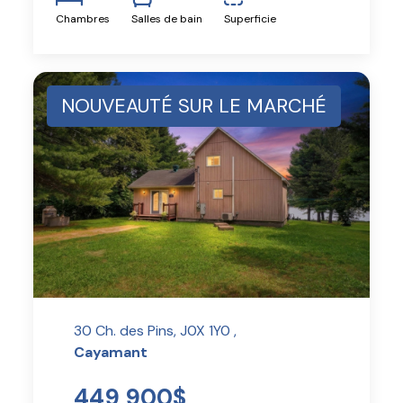
Chambres
Salles de bain
Superficie
NOUVEAUTÉ SUR LE MARCHÉ
30 Ch. des Pins, J0X 1Y0 ,
Cayamant
449 900$