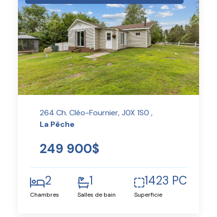
264 Ch. Cléo-Fournier, J0X 1S0 ,
La Pêche
249 900$
2
1
1423 PC
Chambres
Salles de bain
Superficie