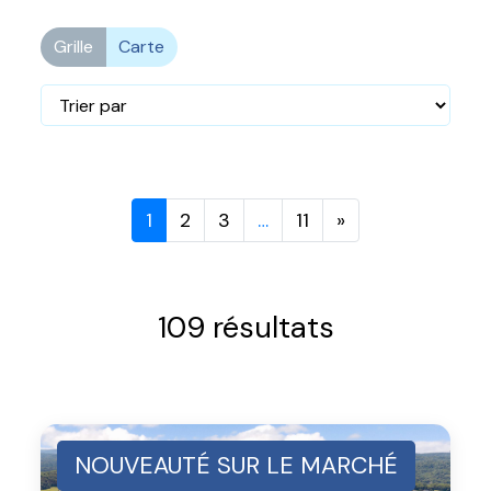
Grille
Carte
1
2
3
…
11
»
109 résultats
NOUVEAUTÉ SUR LE MARCHÉ