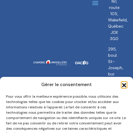
161,
route
À propos
Nos courtiers
105,
Wakefield,
Québec
J0X
3G0
295,
boul.
St-
Joseph,
bur.
101
Gérer le consentement
Gatineau,
QC
Pour vous offrir la meilleure expérience possible, nous utilisons des
J8Y
technologies telles que les cookies pour stocker et/ou accéder aux
3Y5
informations relatives à l'appareil. Le fait de consentir à ces
technologies nous permettra de traiter des données telles que le
comportement de navigation ou des identifiants uniques sur ce site. Le
fait de ne pas consentir ou de retirer votre consentement peut avoir
des conséquences négatives sur certaines caractéristiques et