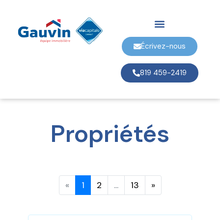
Écrivez-nous
819 459-2419
Propriétés
«
1
2
...
13
»