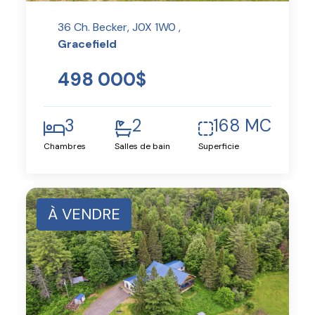
36 Ch. Becker, J0X 1W0 ,
Gracefield
498 000$
3
2
168 MC
Chambres
Salles de bain
Superficie
À VENDRE