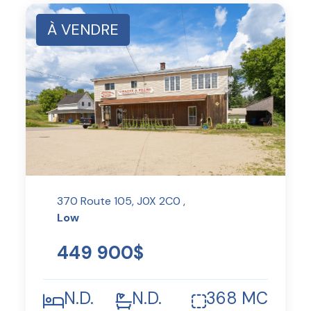
À VENDRE
370 Route 105, J0X 2C0 ,
Low
449 900$
N.D.
N.D.
368 MC