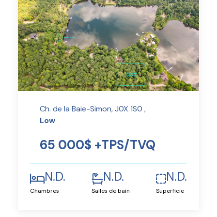
Ch. de la Baie-Simon, J0X 1S0 ,
Low
65 000$ +TPS/TVQ
N.D.
N.D.
N.D.
Chambres
Salles de bain
Superficie