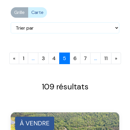
Grille
Carte
«
1
…
3
4
5
6
7
…
11
»
109 résultats
À VENDRE