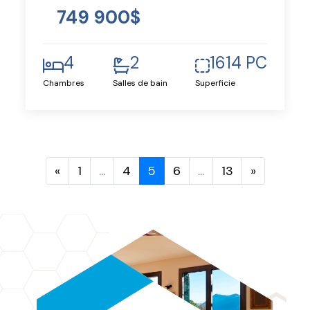
749 900$
4
2
1614 PC
Chambres
Salles de bain
Superficie
«
1
...
4
5
6
...
13
»