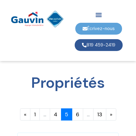
Écrivez-nous
819 459-2419
Propriétés
«
1
...
4
5
6
...
13
»