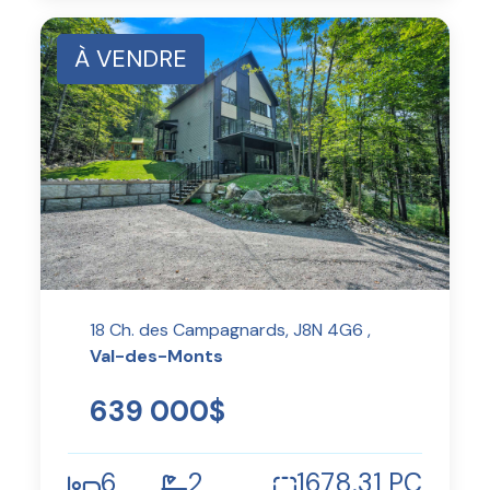
À VENDRE
18 Ch. des Campagnards, J8N 4G6 ,
Val-des-Monts
639 000$
6
2
1678.31 PC