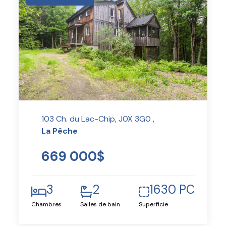
103 Ch. du Lac-Chip, J0X 3G0 ,
La Pêche
669 000$
3
2
1630 PC
Chambres
Salles de bain
Superficie