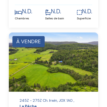
N.D.
N.D.
N.D.
Chambres
Salles de bain
Superficie
À VENDRE
245Z - 275Z Ch. Irwin, J0X 1A0 ,
La Pêche