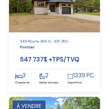
349 Route 366 O., J0X 3K0 ,
Pontiac
547 737$ +TPS/TVQ
3
2
1339 PC
Chambres
Salles de bain
Superficie
À VENDRE