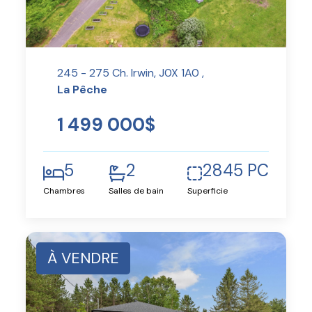
245 - 275 Ch. Irwin, J0X 1A0 ,
La Pêche
1 499 000$
5
2
2845 PC
Chambres
Salles de bain
Superficie
À VENDRE