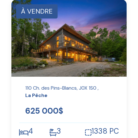
À VENDRE
110 Ch. des Pins-Blancs, J0X 1S0 ,
La Pêche
625 000$
4
3
1338 PC