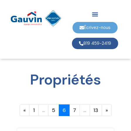
Écrivez-nous
819 459-2419
Propriétés
«
1
...
5
6
7
...
13
»