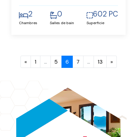
2
0
602 PC
Chambres
Salles de bain
Superficie
«
1
...
5
6
7
...
13
»