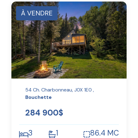
À VENDRE
54 Ch. Charbonneau, J0X 1E0 ,
Bouchette
284 900$
3
1
86.4 MC