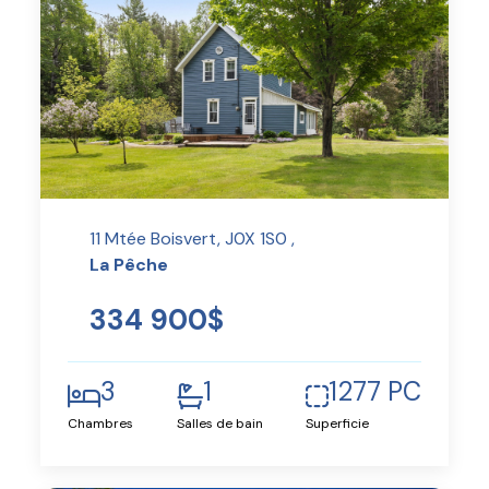
11 Mtée Boisvert, J0X 1S0 ,
La Pêche
334 900$
3
1
1277 PC
Chambres
Salles de bain
Superficie