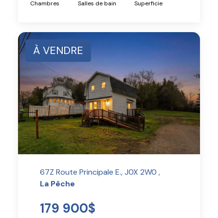
Chambres
Salles de bain
Superficie
À VENDRE
67Z Route Principale E., J0X 2W0 ,
La Pêche
179 900$