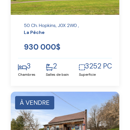
50 Ch. Hopkins, J0X 2W0 ,
La Pêche
930 000$
3
2
3252 PC
Chambres
Salles de bain
Superficie
À VENDRE