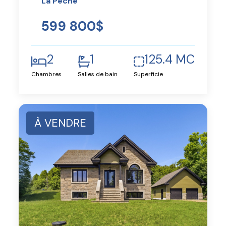
La Pêche
599 800$
2
1
125.4 MC
Chambres
Salles de bain
Superficie
À VENDRE