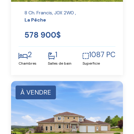
8 Ch. Francis, J0X 2W0 ,
La Pêche
578 900$
2
1
1087 PC
Chambres
Salles de bain
Superficie
À VENDRE