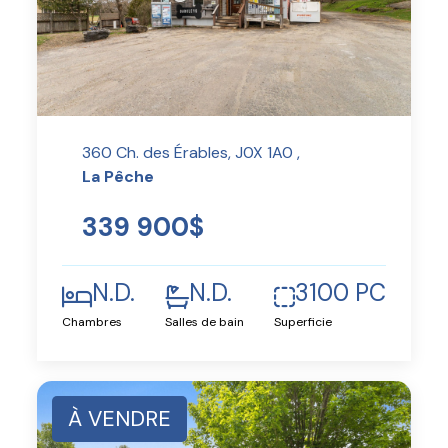
360 Ch. des Érables, J0X 1A0 ,
La Pêche
339 900$
N.D.
N.D.
3100 PC
Chambres
Salles de bain
Superficie
À VENDRE