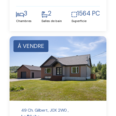
3
2
1564 PC
Chambres
Salles de bain
Superficie
À VENDRE
49 Ch. Gilbert, J0X 2W0 ,