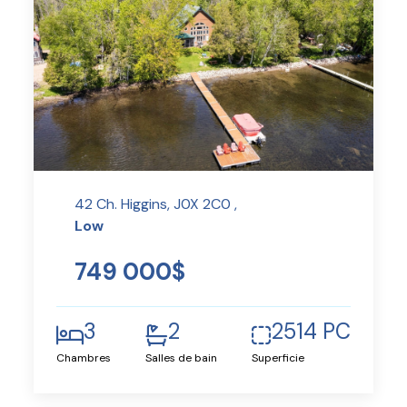
42 Ch. Higgins, J0X 2C0 ,
Low
749 000$
3
2
2514 PC
Chambres
Salles de bain
Superficie