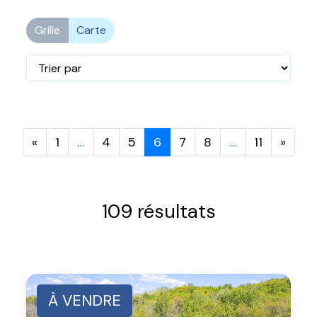
Grille
Carte
«
1
…
4
5
6
7
8
…
11
»
109 résultats
À VENDRE