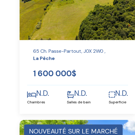
65 Ch. Passe-Partout, J0X 2W0 ,
La Pêche
1 600 000$
N.D.
N.D.
N.D.
Chambres
Salles de bain
Superficie
NOUVEAUTÉ SUR LE MARCHÉ