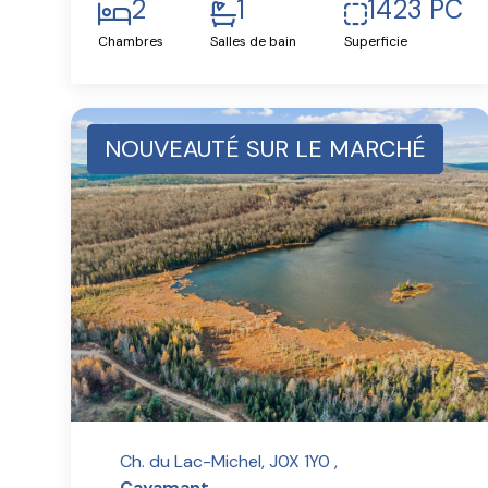
2
1
1423 PC
Chambres
Salles de bain
Superficie
NOUVEAUTÉ SUR LE MARCHÉ
Ch. du Lac-Michel, J0X 1Y0 ,
Cayamant