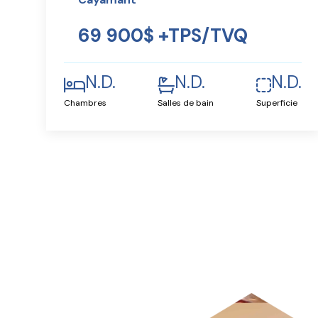
69 900$ +TPS/TVQ
N.D.
N.D.
N.D.
Chambres
Salles de bain
Superficie