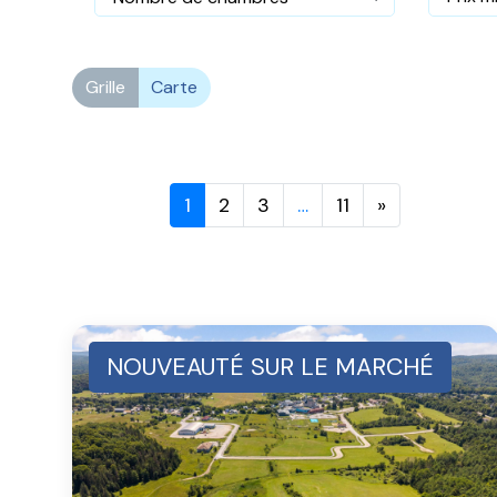
Grille
Carte
1
2
3
…
11
»
NOUVEAUTÉ SUR LE MARCHÉ