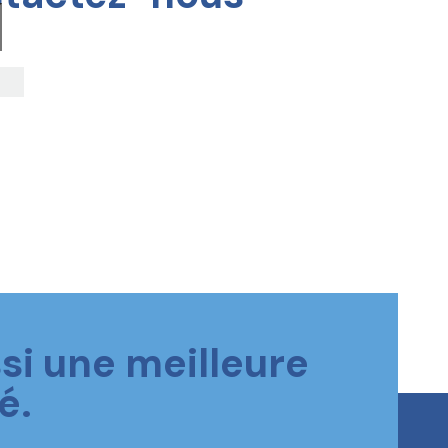
si une meilleure
é.