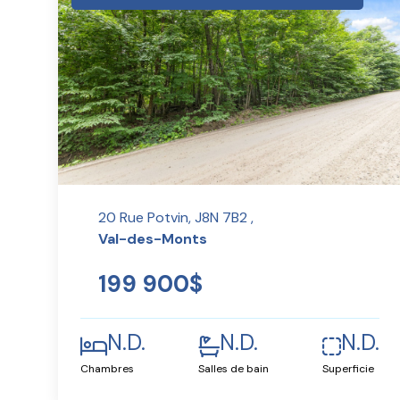
20 Rue Potvin, J8N 7B2 ,
Val-des-Monts
199 900$
N.D.
N.D.
N.D.
Chambres
Salles de bain
Superficie