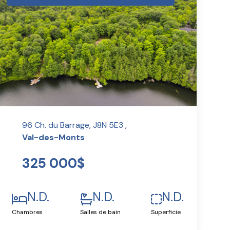
96 Ch. du Barrage, J8N 5E3 ,
Val-des-Monts
325 000$
N.D.
N.D.
N.D.
Chambres
Salles de bain
Superficie