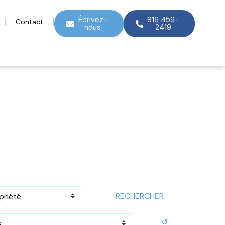
Écrivez-
819 459-
Contact
nous
2419
RECHERCHER
priété
↺
s