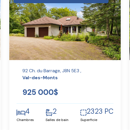
92 Ch. du Barrage, J8N 5E3 ,
Val-des-Monts
925 000$
4
2
2323 PC
Chambres
Salles de bain
Superficie