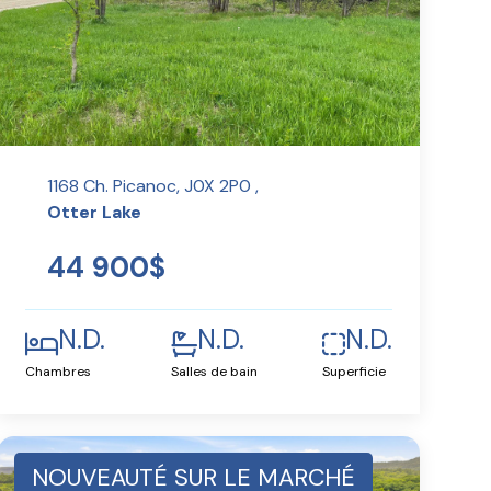
1168 Ch. Picanoc, J0X 2P0 ,
Otter Lake
44 900$
N.D.
N.D.
N.D.
Chambres
Salles de bain
Superficie
NOUVEAUTÉ SUR LE MARCHÉ