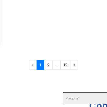
«
1
2
...
12
»
Con