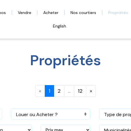
pos
Vendre
Acheter
Nos courtiers
Propriétés
English
Propriétés
«
1
2
...
12
»
Louer ou Acheter ?
Type de pro
Municipalité