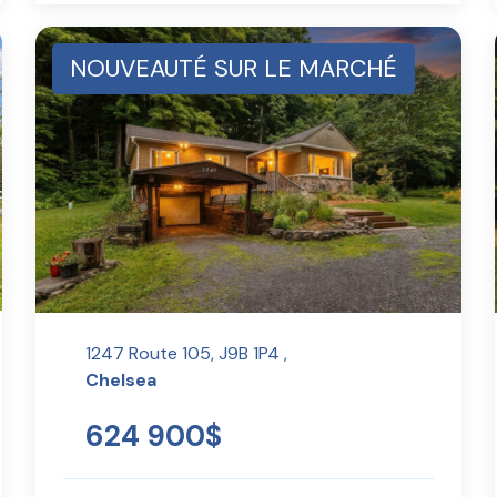
NOUVEAUTÉ SUR LE MARCHÉ
1247 Route 105, J9B 1P4 ,
Chelsea
624 900$