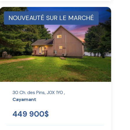
NOUVEAUTÉ SUR LE MARCHÉ
30 Ch. des Pins, J0X 1Y0 ,
Cayamant
449 900$