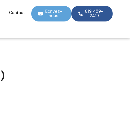
Écrivez-
819 459-
Contact
nous
2419
)