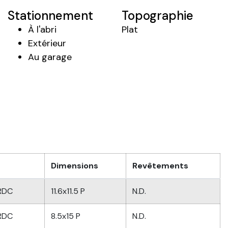
Stationnement
Topographie
À l'abri
Plat
Extérieur
Au garage
Dimensions
Revêtements
/RDC
11.6x11.5 P
N.D.
/RDC
8.5x15 P
N.D.