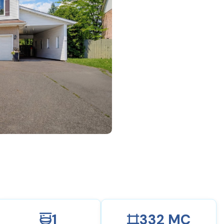
1
332 MC