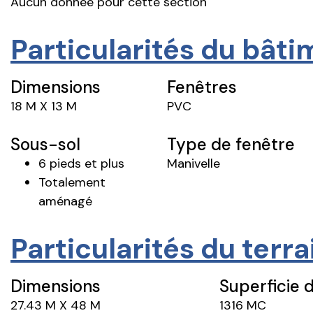
Aucun donnée pour cette section
Particularités du bât
Dimensions
Fenêtres
18 M X 13 M
PVC
Sous-sol
Type de fenêtre
6 pieds et plus
Manivelle
Totalement
aménagé
Particularités du terra
Dimensions
Superficie d
27.43 M X 48 M
1316 MC