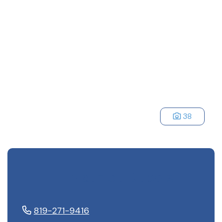
38
Mathieu Dubois
819-271-9416