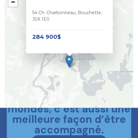
−
54 Ch. Charbonneau, Bouchette,
J0X 1E0
284 900$
Le meilleur des deux
mondes, c’est aussi une
meilleure façon d’être
accompagné.