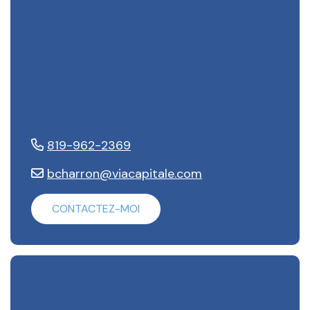
Benoit Charron
819-962-2369
bcharron@viacapitale.com
CONTACTEZ-MOI