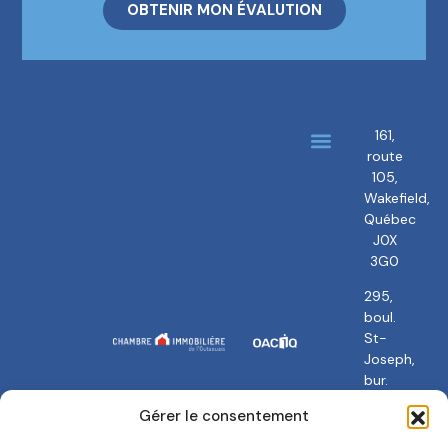
OBTENIR MON ÉVALUTION
161,
route
À propos
Nos courtiers
105,
Wakefield,
Québec
J0X
3G0
295,
boul.
St-
Joseph,
bur.
101
Gérer le consentement
Gatineau,
QC