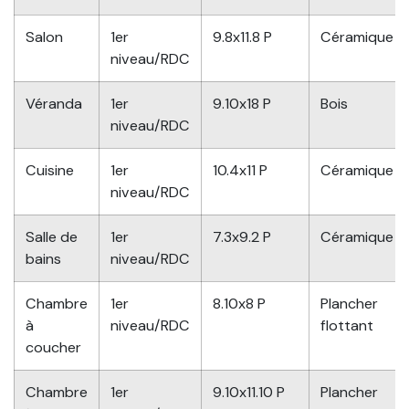
Salon
1er
9.8x11.8 P
Céramique
niveau/RDC
Véranda
1er
9.10x18 P
Bois
niveau/RDC
Cuisine
1er
10.4x11 P
Céramique
niveau/RDC
Salle de
1er
7.3x9.2 P
Céramique
bains
niveau/RDC
Chambre
1er
8.10x8 P
Plancher
à
niveau/RDC
flottant
coucher
Chambre
1er
9.10x11.10 P
Plancher