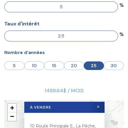
%
Taux d'intérêt
%
Nombre d'années
5
10
15
20
25
30
1488.64$ / MOIS
+
×
À VENDRE
−
10 Route Principale E., La Pêche,