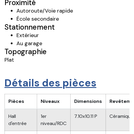
Proximité
Autoroute/Voie rapide
École secondaire
Stationnement
Extérieur
Au garage
Topographie
Plat
Détails des pièces
Pièces
Niveaux
Dimensions
Revêteme
Hall
1er
7.10x10.11 P
Céramique
d'entrée
niveau/RDC