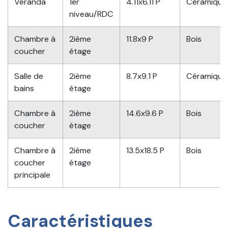
Véranda
1er
4.11x6.11 P
Céramique
niveau/RDC
Chambre à
2ième
11.8x9 P
Bois
coucher
étage
Salle de
2ième
8.7x9.1 P
Céramique
bains
étage
Chambre à
2ième
14.6x9.6 P
Bois
coucher
étage
Chambre à
2ième
13.5x18.5 P
Bois
coucher
étage
principale
Caractéristiques