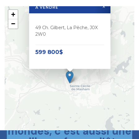
×
À VENDRE
+
−
49 Ch. Gilbert, La Pêche, J0X
2W0
599 800$
Le meilleur des deux
mondes, c’est aussi une