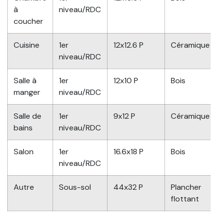
à
niveau/RDC
coucher
Cuisine
1er
12x12.6 P
Céramique
niveau/RDC
Salle à
1er
12x10 P
Bois
manger
niveau/RDC
Salle de
1er
9x12 P
Céramique
bains
niveau/RDC
Salon
1er
16.6x18 P
Bois
niveau/RDC
Autre
Sous-sol
44x32 P
Plancher
flottant