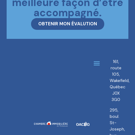
meilleure façon d’être
accompagné.
OBTENIR MON ÉVALUTION
161,
route
À propos
Nos courtiers
105,
Wakefield,
Québec
J0X
3G0
295,
boul.
St-
Joseph,