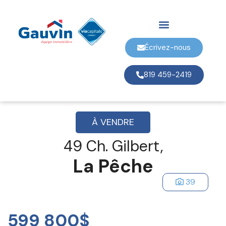
Écrivez-nous
819 459-2419
À VENDRE
49 Ch. Gilbert,
La Pêche
39
599 800$