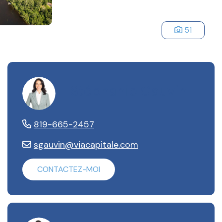
51
Stéphanie Gauvin
819-665-2457
sgauvin@viacapitale.com
CONTACTEZ-MOI