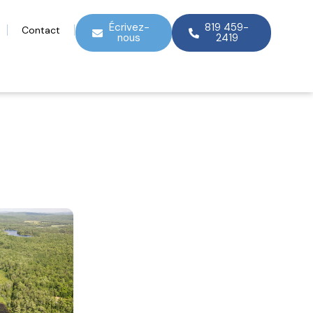
Écrivez-
819 459-
Contact
nous
2419