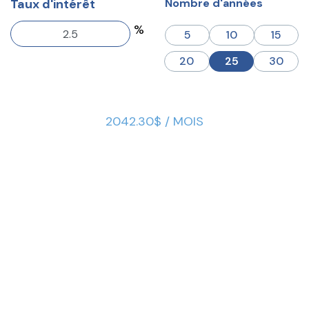
Taux d'intérêt
Nombre d'années
%
5
10
15
20
25
30
2042.30$ / MOIS