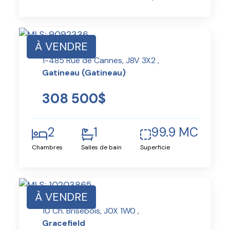
À VENDRE
1-485 Rue de Cannes, J8V 3X2 ,
Gatineau (Gatineau)
308 500$
2
1
99.9 MC
Chambres
Salles de bain
Superficie
À VENDRE
10 Ch. Brisebois, J0X 1W0 ,
Gracefield