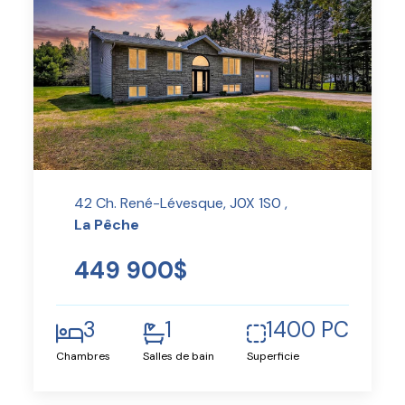
42 Ch. René-Lévesque, J0X 1S0 ,
La Pêche
449 900$
3
1
1400 PC
Chambres
Salles de bain
Superficie