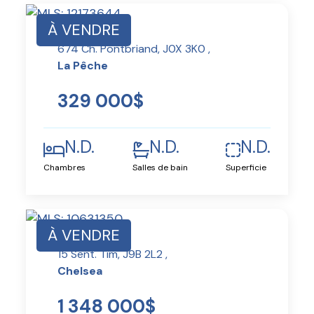
À VENDRE
674 Ch. Pontbriand, J0X 3K0 ,
La Pêche
329 000$
N.D.
N.D.
N.D.
Chambres
Salles de bain
Superficie
À VENDRE
15 Sent. Tim, J9B 2L2 ,
Chelsea
1 348 000$