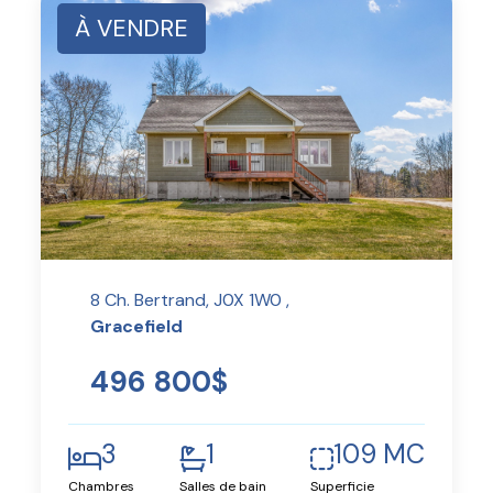
À VENDRE
8 Ch. Bertrand, J0X 1W0 ,
Gracefield
496 800$
3
1
109 MC
Chambres
Salles de bain
Superficie