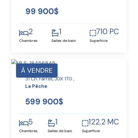
99 900$
2
1
710 PC
Chambres
Salles de bain
Superficie
À VENDRE
31 Ch. Farrell, J0X 1T0 ,
La Pêche
599 900$
5
1
122.2 MC
Chambres
Salles de bain
Superficie