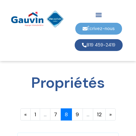
Écrivez-nous
819 459-2419
Propriétés
«
1
...
7
8
9
...
12
»