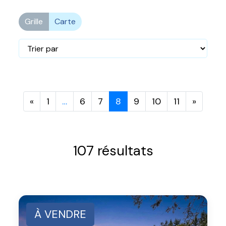
Grille
Carte
«
1
…
6
7
8
9
10
11
»
107 résultats
À VENDRE