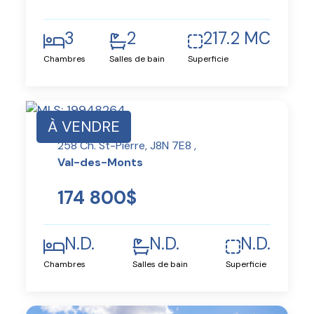
3
2
217.2 MC
Chambres
Salles de bain
Superficie
À VENDRE
258 Ch. St-Pierre, J8N 7E8 ,
Val-des-Monts
174 800$
N.D.
N.D.
N.D.
Chambres
Salles de bain
Superficie