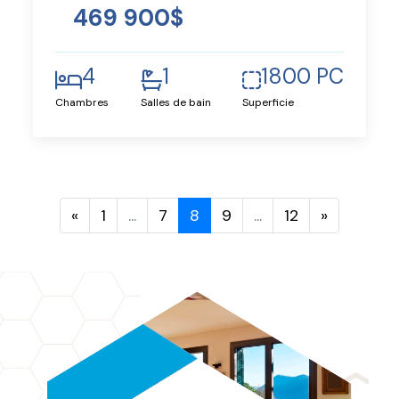
469 900$
4
1
1800 PC
Chambres
Salles de bain
Superficie
«
1
...
7
8
9
...
12
»