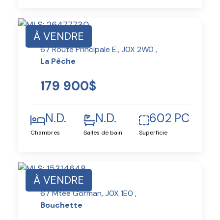
À VENDRE
67 Route Principale E., J0X 2W0 ,
La Pêche
179 900$
N.D.
N.D.
602 PC
Chambres
Salles de bain
Superficie
À VENDRE
67 Mtée Gorman, J0X 1E0 ,
Bouchette