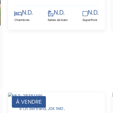
N.D.
N.D.
N.D.
Chambres
Salles de bain
Superficie
À VENDRE
8 Ch. Bertrand, J0X 1W0 ,