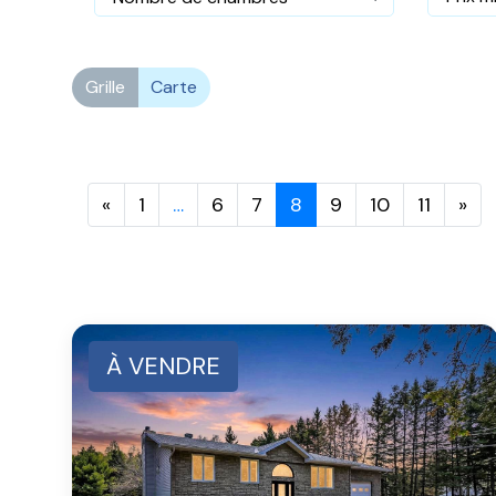
Grille
Carte
«
1
…
6
7
8
9
10
11
»
À VENDRE