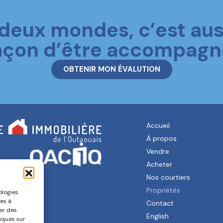
 deux mondes, c’est aus
açon d’être accompagn
OBTENIR MON ÉVALUTION
Accueil
À propos
Vendre
Acheter
Nos courtiers
Propriétés
ologies
ves à
Contact
ter des
English
iques sur