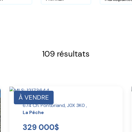
109 résultats
À VENDRE
674 Ch. Pontbriand, J0X 3K0 ,
La Pêche
329 000$