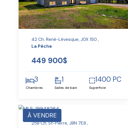
42 Ch. René-Lévesque, J0X 1S0 ,
La Pêche
449 900$
3
1
1400 PC
Chambres
Salles de bain
Superficie
À VENDRE
258 Ch. St-Pierre, J8N 7E8 ,