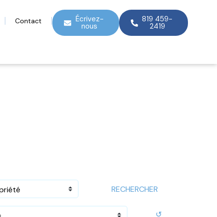
Écrivez-
819 459-
Contact
nous
2419
RECHERCHER
priété
↺
s