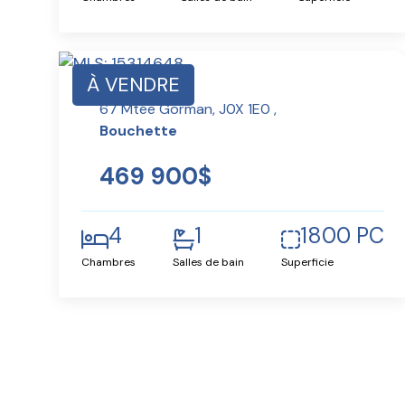
À VENDRE
67 Mtée Gorman, J0X 1E0 ,
Bouchette
469 900$
4
1
1800 PC
Chambres
Salles de bain
Superficie