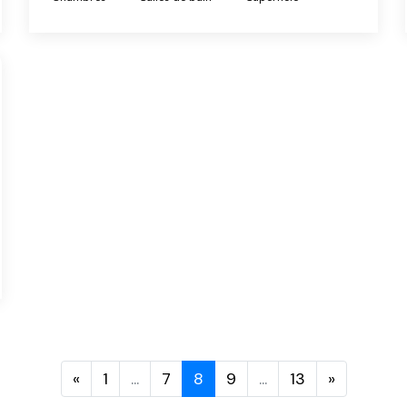
«
1
...
7
8
9
...
13
»