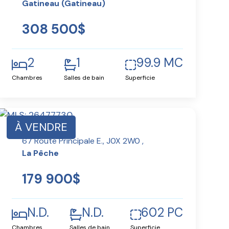
Gatineau (Gatineau)
308 500$
2
1
99.9 MC
Chambres
Salles de bain
Superficie
À VENDRE
67 Route Principale E., J0X 2W0 ,
La Pêche
179 900$
N.D.
N.D.
602 PC
Chambres
Salles de bain
Superficie