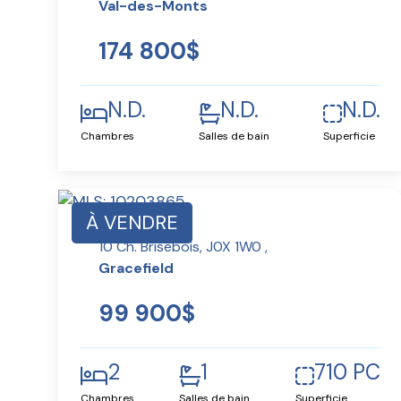
Val-des-Monts
174 800$
N.D.
N.D.
N.D.
Chambres
Salles de bain
Superficie
À VENDRE
10 Ch. Brisebois, J0X 1W0 ,
Gracefield
99 900$
2
1
710 PC
Chambres
Salles de bain
Superficie