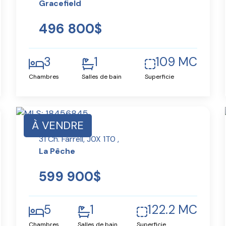
Gracefield
496 800$
3
1
109 MC
Chambres
Salles de bain
Superficie
À VENDRE
31 Ch. Farrell, J0X 1T0 ,
La Pêche
599 900$
5
1
122.2 MC
Chambres
Salles de bain
Superficie