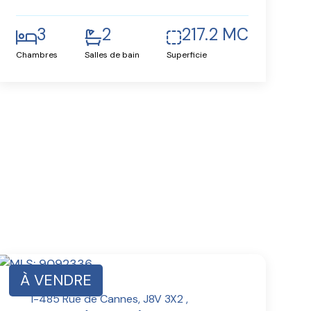
3
2
217.2 MC
Chambres
Salles de bain
Superficie
À VENDRE
1-485 Rue de Cannes, J8V 3X2 ,