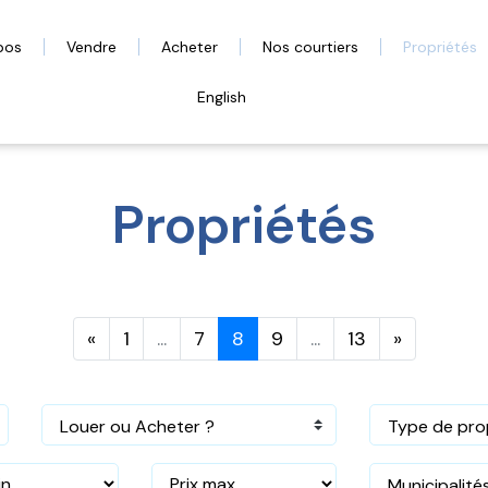
pos
Vendre
Acheter
Nos courtiers
Propriétés
English
Propriétés
«
1
...
7
8
9
...
13
»
Louer ou Acheter ?
Type de pro
Municipalité