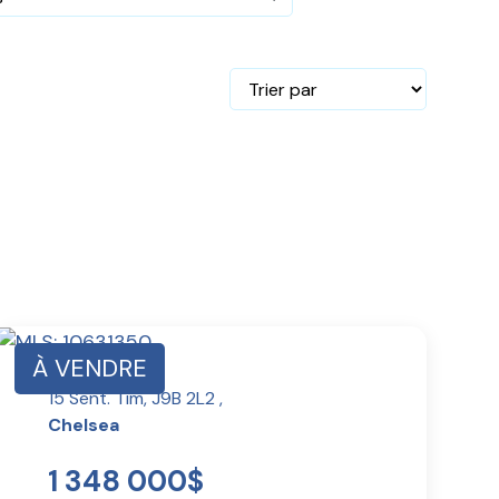
À VENDRE
15 Sent. Tim, J9B 2L2 ,
Chelsea
1 348 000$