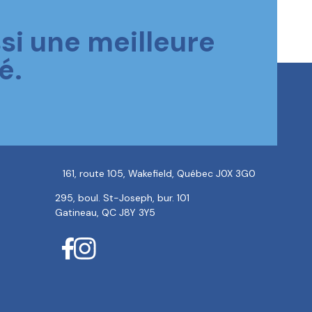
si une meilleure
é.
161, route 105, Wakefield, Québec J0X 3G0
295, boul. St-Joseph, bur. 101
Gatineau, QC J8Y 3Y5