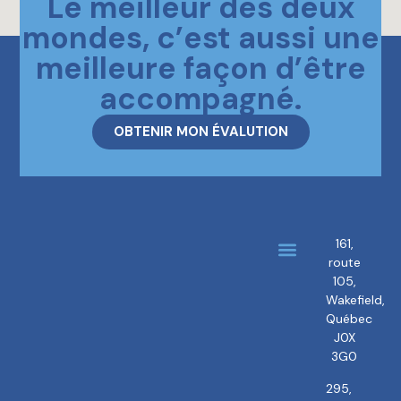
Le meilleur des deux
mondes, c’est aussi une
meilleure façon d’être
accompagné.
OBTENIR MON ÉVALUTION
161,
route
About us
Our brokers
105,
Wakefield,
Québec
J0X
3G0
295,