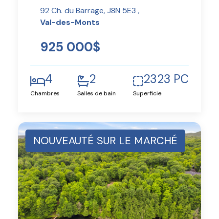
92 Ch. du Barrage, J8N 5E3 ,
Val-des-Monts
925 000$
4
2
2323 PC
Chambres
Salles de bain
Superficie
NOUVEAUTÉ SUR LE MARCHÉ