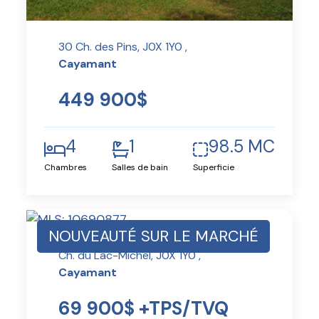
30 Ch. des Pins, J0X 1Y0 ,
Cayamant
449 900$
4
1
98.5 MC
Chambres
Salles de bain
Superficie
NOUVEAUTÉ SUR LE MARCHÉ
Ch. du Lac-Michel, J0X 1Y0 ,
Cayamant
69 900$ +TPS/TVQ