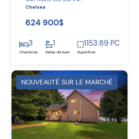
Chelsea
624 900$
3
1
1153.89 PC
Chambres
Salles de bain
Superficie
NOUVEAUTÉ SUR LE MARCHÉ