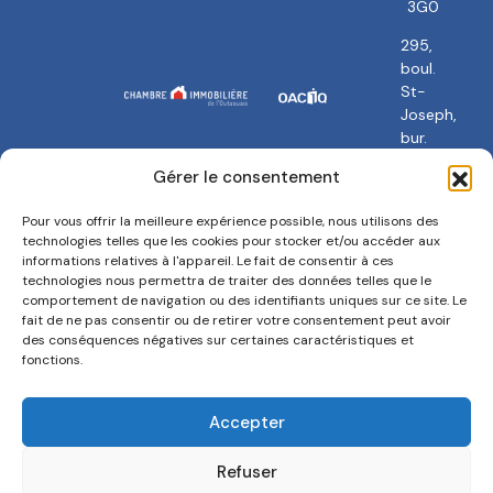
3G0
295,
boul.
St-
Joseph,
bur.
101
Gérer le consentement
Gatineau,
QC
Pour vous offrir la meilleure expérience possible, nous utilisons des
J8Y
technologies telles que les cookies pour stocker et/ou accéder aux
3Y5
informations relatives à l'appareil. Le fait de consentir à ces
technologies nous permettra de traiter des données telles que le
comportement de navigation ou des identifiants uniques sur ce site. Le
fait de ne pas consentir ou de retirer votre consentement peut avoir
des conséquences négatives sur certaines caractéristiques et
fonctions.
Politique de confidentialité
Termes et conditions
Accepter
Politique de cookies
Refuser