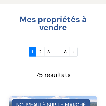
Mes propriétés à
vendre
1
2
3
…
8
»
75 résultats
NOUVEAUTÉ SUR LE MARCHÉ