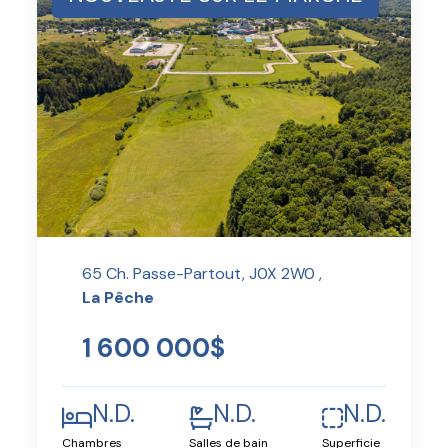
65 Ch. Passe-Partout, J0X 2W0 ,
La Pêche
1 600 000$
N.D.
N.D.
N.D.
Chambres
Salles de bain
Superficie