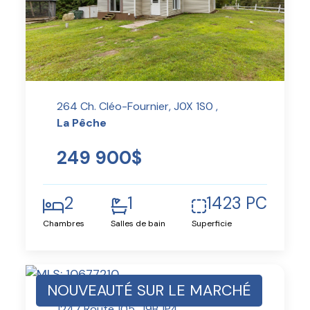
264 Ch. Cléo-Fournier, J0X 1S0 ,
La Pêche
249 900$
2
1
1423 PC
Chambres
Salles de bain
Superficie
NOUVEAUTÉ SUR LE MARCHÉ
1247 Route 105, J9B 1P4 ,