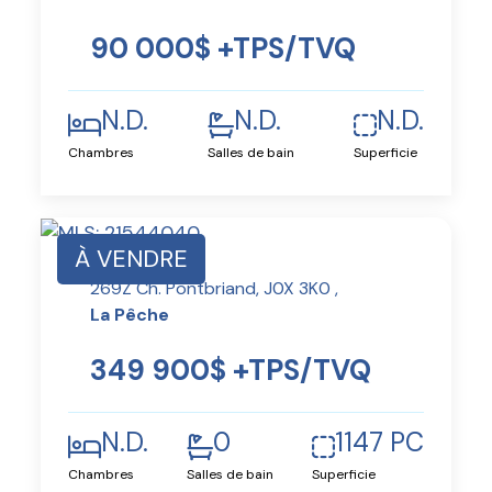
90 000$ +TPS/TVQ
N.D.
N.D.
N.D.
Chambres
Salles de bain
Superficie
À VENDRE
269Z Ch. Pontbriand, J0X 3K0 ,
La Pêche
349 900$ +TPS/TVQ
N.D.
0
1147 PC
Chambres
Salles de bain
Superficie