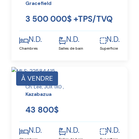
Gracefield
3 500 000$ +TPS/TVQ
N.D.
N.D.
N.D.
Chambres
Salles de bain
Superficie
À VENDRE
Ch. Lee, J0X 1X0 ,
Kazabazua
43 800$
N.D.
N.D.
N.D.