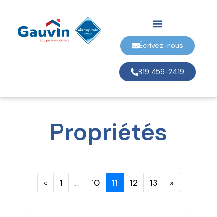
Écrivez-nous
819 459-2419
Propriétés
«
1
...
10
11
12
13
»