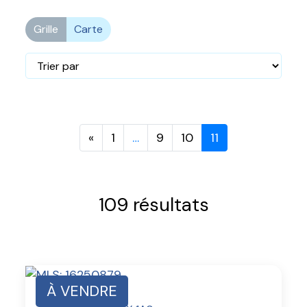
Grille
Carte
«
1
…
9
10
11
109 résultats
À VENDRE