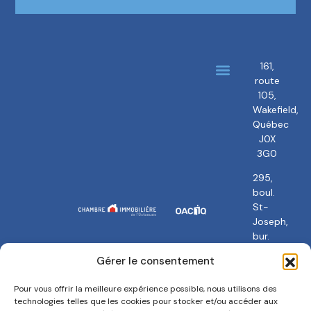
161,
route
À propos
Nos courtiers
105,
Wakefield,
Québec
J0X
3G0
295,
boul.
St-
Joseph,
bur.
101
Gérer le consentement
Gatineau,
QC
Pour vous offrir la meilleure expérience possible, nous utilisons des
J8Y
technologies telles que les cookies pour stocker et/ou accéder aux
3Y5