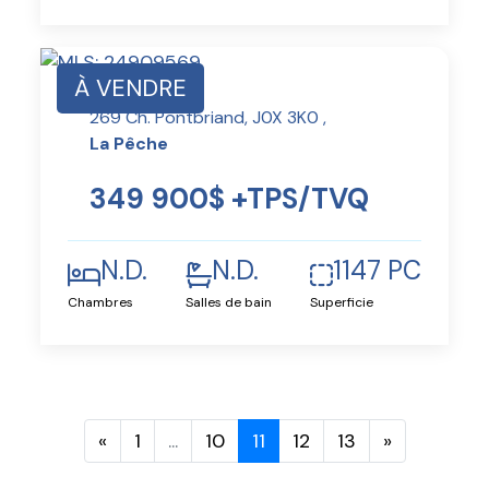
À VENDRE
269 Ch. Pontbriand, J0X 3K0 ,
La Pêche
349 900$ +TPS/TVQ
N.D.
N.D.
1147 PC
Chambres
Salles de bain
Superficie
«
1
...
10
11
12
13
»