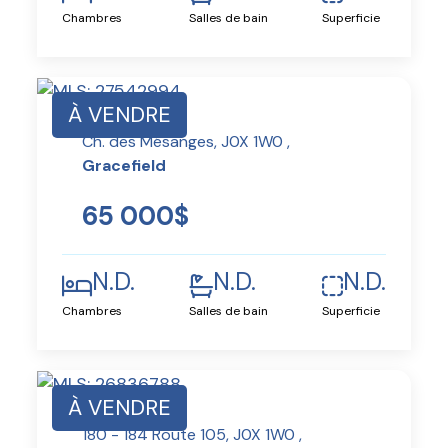
Chambres
Salles de bain
Superficie
À VENDRE
Ch. des Mésanges, J0X 1W0 ,
Gracefield
65 000$
N.D.
N.D.
N.D.
Chambres
Salles de bain
Superficie
À VENDRE
180 - 184 Route 105, J0X 1W0 ,