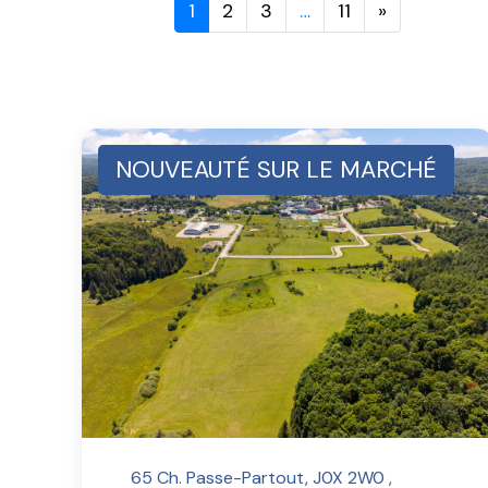
1
2
3
…
11
»
NOUVEAUTÉ SUR LE MARCHÉ
65 Ch. Passe-Partout, J0X 2W0 ,