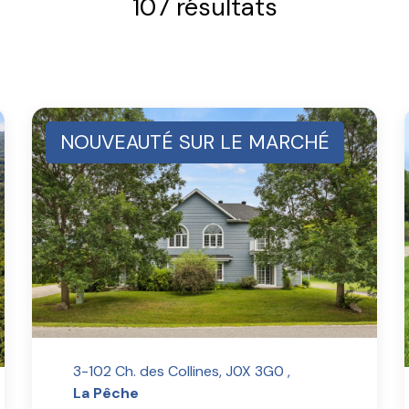
107 résultats
NOUVEAUTÉ SUR LE MARCHÉ
3-102 Ch. des Collines, J0X 3G0 ,
La Pêche