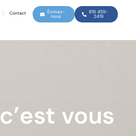
Écrivez-
819 459-
Contact
nous
2419
 c’est vous