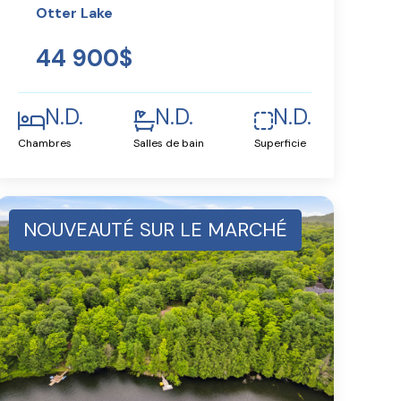
Otter Lake
44 900$
N.D.
N.D.
N.D.
Chambres
Salles de bain
Superficie
NOUVEAUTÉ SUR LE MARCHÉ