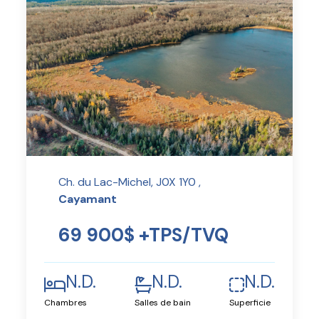
Ch. du Lac-Michel, J0X 1Y0 ,
Cayamant
69 900$ +TPS/TVQ
N.D.
N.D.
N.D.
Chambres
Salles de bain
Superficie