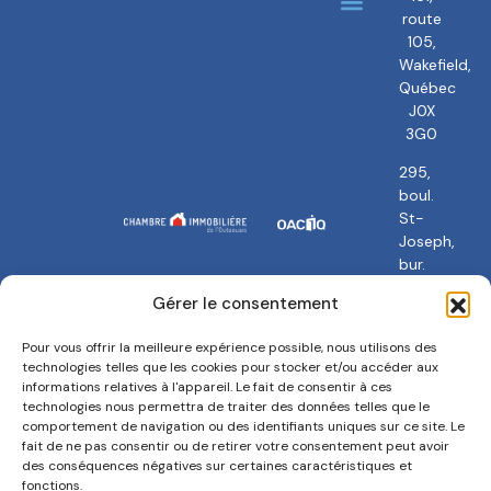
route
À propos
Nos courtiers
105,
Wakefield,
Québec
J0X
3G0
295,
boul.
St-
Joseph,
bur.
101
Gérer le consentement
Gatineau,
QC
Pour vous offrir la meilleure expérience possible, nous utilisons des
J8Y
technologies telles que les cookies pour stocker et/ou accéder aux
3Y5
informations relatives à l'appareil. Le fait de consentir à ces
technologies nous permettra de traiter des données telles que le
comportement de navigation ou des identifiants uniques sur ce site. Le
fait de ne pas consentir ou de retirer votre consentement peut avoir
des conséquences négatives sur certaines caractéristiques et
fonctions.