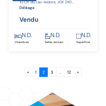
10 Ch. du Lac-Isidore, J0X 2X0 ,
Déléage
Vendu
N.D.
N.D.
N.D.
Chambres
Salles de bain
Superficie
«
1
2
3
...
12
»