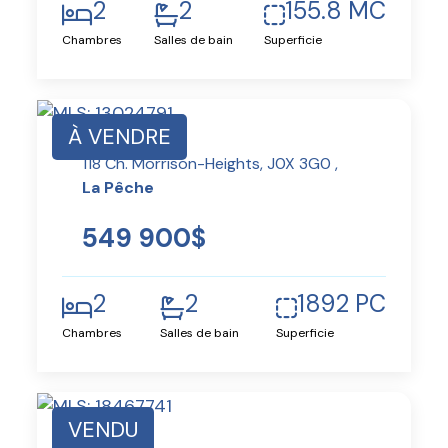
2
2
155.8 MC
Chambres
Salles de bain
Superficie
À VENDRE
118 Ch. Morrison-Heights, J0X 3G0 ,
La Pêche
549 900$
2
2
1892 PC
Chambres
Salles de bain
Superficie
VENDU