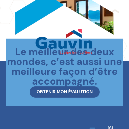
Le meilleur des deux
Contactez-nous
mondes, c’est aussi une
meilleure façon d’être
accompagné.
OBTENIR MON ÉVALUTION
161,