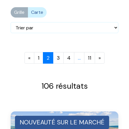
Grille
Carte
«
1
2
3
4
…
11
»
106 résultats
NOUVEAUTÉ SUR LE MARCHÉ