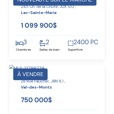
245 Ch. de la Chute, J0X 1Z0 ,
Lac-Sainte-Marie
1 099 900$
3
2
2400 PC
Chambres
Salles de bain
Superficie
À VENDRE
28 Rue Faucher, J8N 1L1 ,
Val-des-Monts
750 000$