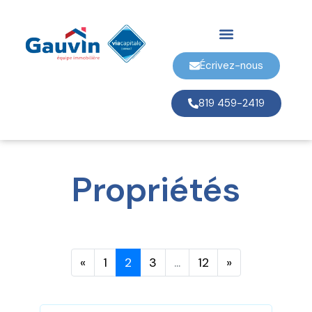
Écrivez-nous
819 459-2419
Propriétés
«
1
2
3
...
12
»