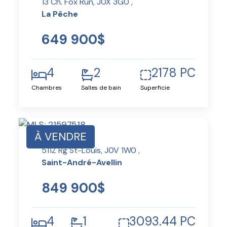
13 Ch. Fox Run, J0X 3G0 ,
La Pêche
649 900$
4
2
2178 PC
Chambres
Salles de bain
Superficie
À VENDRE
511Z Rg St-Louis, J0V 1W0 ,
Saint-André-Avellin
849 900$
4
1
3093.44 PC