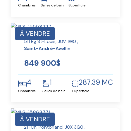
Chambres
Salles de bain
Superficie
À VENDRE
511 Rg St-Louis, J0V 1W0 ,
Saint-André-Avellin
849 900$
4
1
287.39 MC
Chambres
Salles de bain
Superficie
À VENDRE
211 Ch. Pontbriand, J0X 3G0 ,