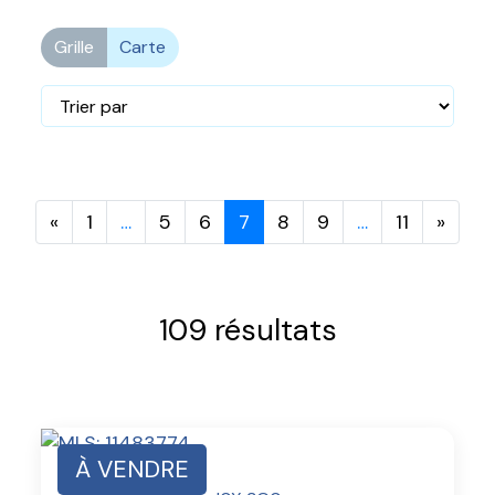
Grille
Carte
«
1
…
5
6
7
8
9
…
11
»
109 résultats
À VENDRE