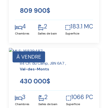
809 900$
4
2
183.1 MC
Chambres
Salles de bain
Superficie
À VENDRE
84 Ch. du Camp, J8N 6A7 ,
Val-des-Monts
430 000$
3
2
1066 PC
Chambres
Salles de bain
Superficie