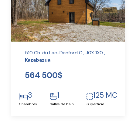
510 Ch. du Lac-Danford O., J0X 1X0 ,
Kazabazua
564 500$
3
1
125 MC
Chambres
Salles de bain
Superficie