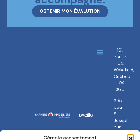
OBTENIR MON ÉVALUTION
161,
route
À propos
Nos courtiers
105,
Wakefield,
Québec
J0X
3G0
295,
boul.
St-
Joseph,
bur.
101
Gérer le consentement
Gatineau,