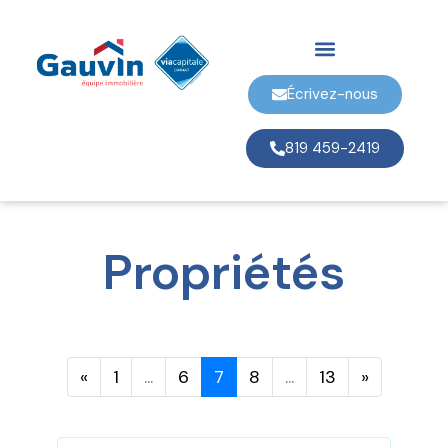
Écrivez-nous
819 459-2419
Propriétés
«
1
...
6
7
8
...
13
»