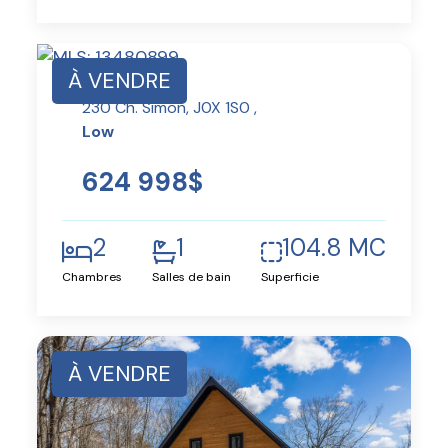
À VENDRE
230 Ch. Simon, J0X 1S0 ,
Low
624 998$
2
1
104.8 MC
Chambres
Salles de bain
Superficie
À VENDRE