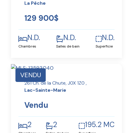
La Pêche
129 900$
N.D.
N.D.
N.D.
Chambres
Salles de bain
Superficie
VENDU
261 Ch. de la Chute, J0X 1Z0 ,
Lac-Sainte-Marie
Vendu
2
2
195.2 MC